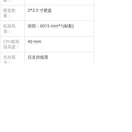
硬盘数
2*2.5 寸硬盘
量：
机箱风
前部：6015 mm*1(标配)
扇：
CPU散热
40 mm
器高度：
支持显
仅支持核显
卡：
机箱接
开关键*1
口：
PCI扩展
无
槽：
支持电
DC-ATX 电源
源：
重量：
1 KG