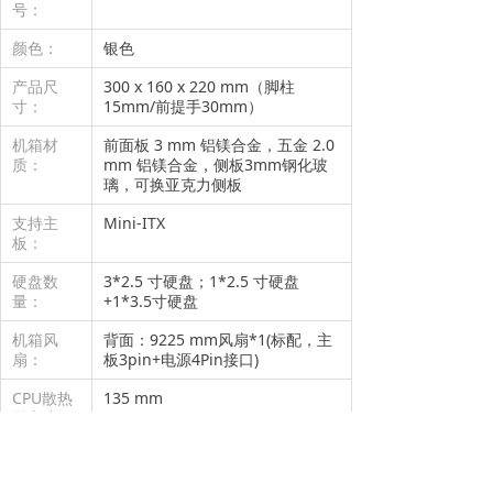
号：
颜色：
银色
产品尺
300 x 160 x 220 mm（脚柱
寸：
15mm/前提手30mm）
机箱材
前面板 3 mm 铝镁合金，五金 2.0
质：
mm 铝镁合金，侧板3mm钢化玻
璃，可换亚克力侧板
支持主
Mini-ITX
板：
硬盘数
3*2.5 寸硬盘；1*2.5 寸硬盘
量：
+1*3.5寸硬盘
机箱风
背面：9225 mm风扇*1(标配，主
扇：
板3pin+电源4Pin接口)
CPU散热
135 mm
器高度：
支持显
290 mm
卡：