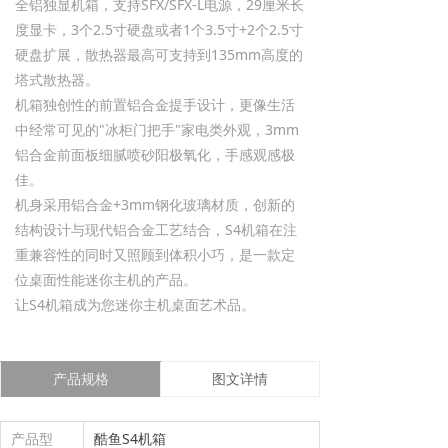
全铝独显机箱，支持SFX/SFX-L电源，29厘米长
度显卡，3个2.5寸硬盘或者1个3.5寸+2个2.5寸
硬盘扩展，散热器最高可支持到135mm高度的
塔式散热器。
机箱独创性的前置铝合金提手设计，更像生活
中经常可见的"冰柜门把手"家电类外观，3mm
铝合金前面板细腻喷砂阳极氧化，手感观感极
佳。
机身采用铝合金+3mm钢化玻璃材质，创新的
结构设计与现代铝合金工艺结合，S4机箱在注
重兼容性的同时又照顾到体积小巧，是一款定
位桌面性能迷你主机的产品。
让S4机箱成为您迷你主机桌面艺术品。
产品规格
图文详情
产品型
酷鱼S4机箱